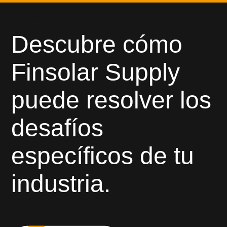
ENERGIA
Descubre cómo
Finsolar Supply
CASOS DE ÉXITO
puede resolver los
Retail
desafíos
Retos energéticos para la
Blog
industria de Retail
específicos de tu
Blog
industria.