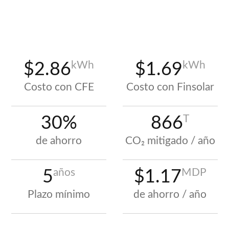
kWh
kWh
$2.86
$1.69
Costo con CFE
Costo con Finsolar
T
30%
866
de ahorro
CO₂ mitigado / año
años
MDP
5
$1.17
Plazo mínimo
de ahorro / año