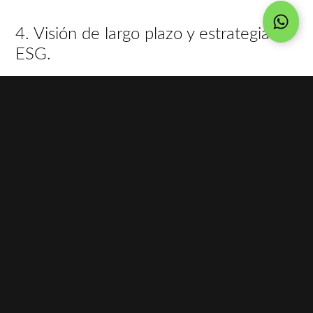
4. Visión de largo plazo y estrategia
ESG.
¿Cómo se integra esto en tu
negocio?
Finsolar diseña modelos a medida
según tu perfil:
- Si solo buscas ahorro, diseñamos
generación puntual.